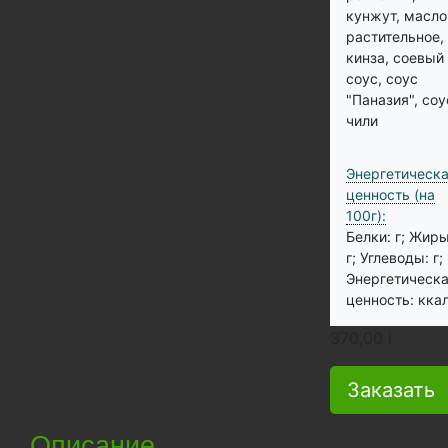
кунжут, масло
растительное,
кинза, соевый
соус, соус
"Паназия", соу
чили
Энергетическ
ценность (на
100г):
Белки: г;
Жиры
г;
Углеводы: г;
Энергетическ
ценность: ккал
370,00
i
Заказать
Описание