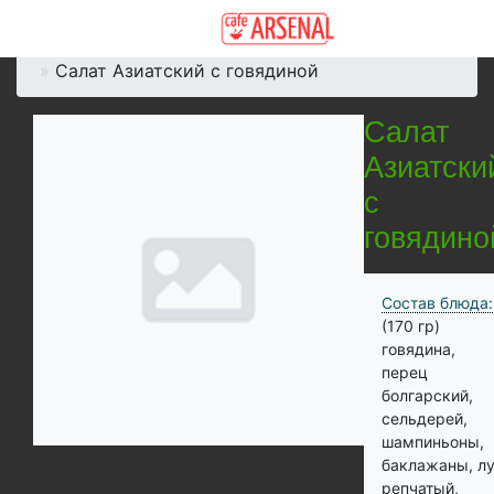
Главная
Меню
Салаты
Салат Азиатский с говядиной
Салат
Азиатски
с
говядино
Состав блюда:
(170 гр)
говядина,
перец
болгарский,
сельдерей,
шампиньоны,
баклажаны, л
репчатый,