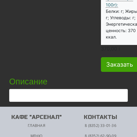
100г):
Белки: г;
Жиры
г;
Углеводы: г;
Энергетическ
ценность: 370
ккал.
370,00
i
Заказать
Описание
КАФЕ "АРСЕНАЛ"
КОНТАКТЫ
ГЛАВНАЯ
8 (8352) 33-01-36
МЕНЮ
8 (8352) 62-90-09