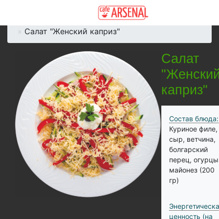
Главная
Меню
Салаты
Салат "Женский каприз"
Салат
"Женски
каприз"
Состав блюда:
Куриное филе,
сыр, ветчина,
болгарский
перец, огурцы
майонез (200
гр)
Энергетическ
ценность (на