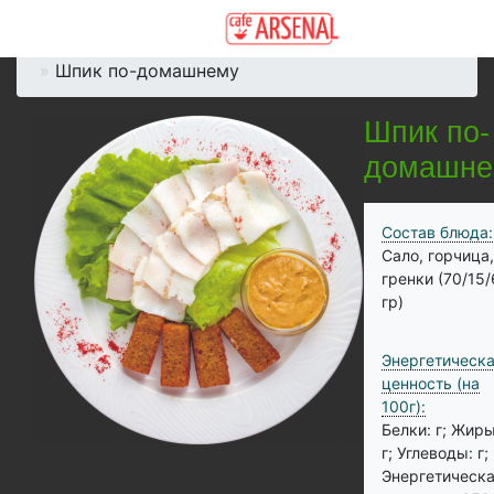
Главная
Меню
Холодные закуски
Шпик по-домашнему
Шпик по-
домашне
Состав блюда:
Сало, горчица,
гренки (70/15
гр)
Энергетическ
ценность (на
100г):
Белки: г;
Жиры
г;
Углеводы: г;
Энергетическ